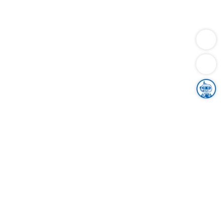
Dienstleistungen
Bauen
Lebensunterhalt & Soziales
Verkehr
Familie
Migration & Integration
Sicherheit & Ordnung
Wirtschaft
Gesundheit
Umwelt
Unsere Ämter
Landkreis & Verwaltung
Der Ortenaukreis
Gesundheit, Sicherheit & Soziales
Bildung
Zuwanderung
Ländlicher Raum
Klimaschutz
Tourismus
Bekanntmachungen
Gleichstellung von Frauen und Männern
Grenzüberschreitende Zusammenarbeit
Kreistag
Kreistagsinformationssystem
Kreisrecht
Kreistagswahl
Karriere
Stellenangebote
Eventkalender
Ausbildung
Studium
Praktikum
Freiwilligendienst
Unser Leitbild