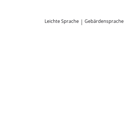
Newsroom
Pressemitteilungen
Öffentliche Zustellungen
Leichte Sprache
|
Gebärdensprache