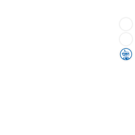
Dienstleistungen
Bauen
Lebensunterhalt & Soziales
Verkehr
Familie
Migration & Integration
Sicherheit & Ordnung
Wirtschaft
Gesundheit
Umwelt
Unsere Ämter
Landkreis & Verwaltung
Der Ortenaukreis
Gesundheit, Sicherheit & Soziales
Bildung
Zuwanderung
Ländlicher Raum
Klimaschutz
Tourismus
Bekanntmachungen
Gleichstellung von Frauen und Männern
Grenzüberschreitende Zusammenarbeit
Kreistag
Kreistagsinformationssystem
Kreisrecht
Kreistagswahl
Karriere
Stellenangebote
Eventkalender
Ausbildung
Studium
Praktikum
Freiwilligendienst
Unser Leitbild