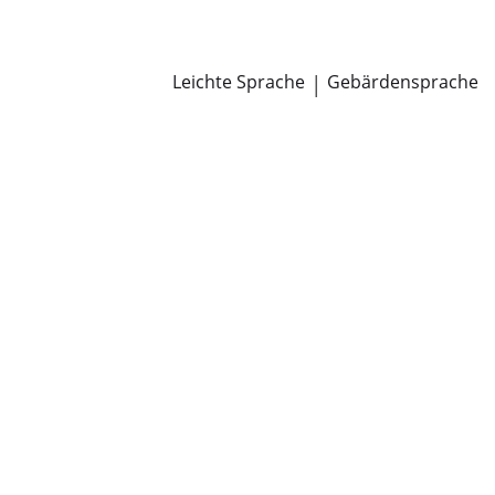
Newsroom
Pressemitteilungen
Öffentliche Zustellungen
Leichte Sprache
|
Gebärdensprache