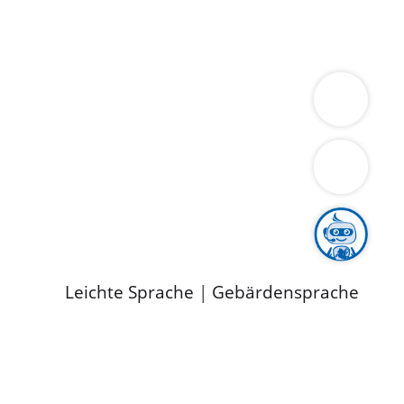
ung
Wirtschaft
Gesundheit
Umwelt
limaschutz
Tourismus
Bekanntmachungen
ild
Leichte Sprache
|
Gebärdensprache