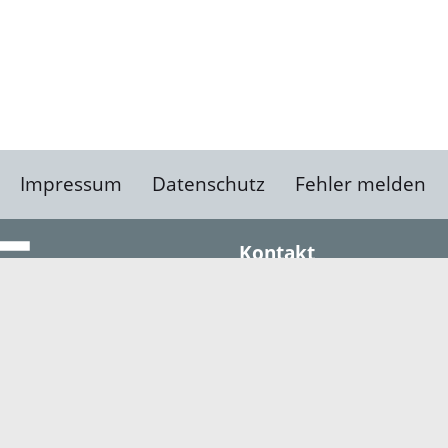
Impressum
Datenschutz
Fehler melden
Kontakt
Landratsamt Ortenauk
Badstraße 20
77652 Offenburg
Telefon: 0781 805-0
Fax: 0781 805-1211