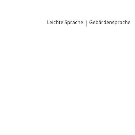
Newsroom
Pressemitteilungen
Öffentliche Zustellungen
Leichte Sprache
|
Gebärdensprache