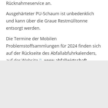
Rücknahmeservice an.
Ausgehärteter PU-Schaum ist unbedenklich
und kann über die Graue Restmülltonne
entsorgt werden.
Die Termine der Mobilen
Problemstoffsammlungen für 2024 finden sich
auf der Rückseite des Abfallabfuhrkalenders,
auf der Website
www.abfallwirtschaft-
ortenaukreis.de
in der AbfallApp Ortenaukreis
oder können bei den Abfallberatern unter
Telefon 0781 805-9600 oder
abfallberatung@ortenaukreis.de
erfragt
werden.
18.12.2023