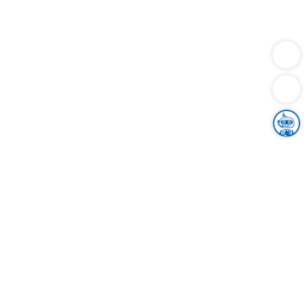
Dienstleistungen
Bauen
Lebensunterhalt & Soziales
Verkehr
Familie
Migration & Integration
Sicherheit & Ordnung
Wirtschaft
Gesundheit
Umwelt
Unsere Ämter
Landkreis & Verwaltung
Der Ortenaukreis
Gesundheit, Sicherheit & Soziales
Bildung
Zuwanderung
Ländlicher Raum
Klimaschutz
Tourismus
Bekanntmachungen
Gleichstellung von Frauen und Männern
Grenzüberschreitende Zusammenarbeit
Kreistag
Kreistagsinformationssystem
Kreisrecht
Kreistagswahl
Karriere
Stellenangebote
Eventkalender
Ausbildung
Studium
Praktikum
Freiwilligendienst
Unser Leitbild