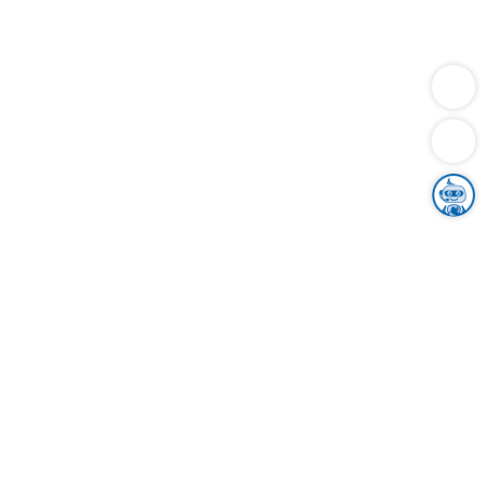
Dienstleistungen
Bauen
Lebensunterhalt & Soziales
Verkehr
Familie
Migration & Integration
Sicherheit & Ordnung
Wirtschaft
Gesundheit
Umwelt
Unsere Ämter
Landkreis & Verwaltung
Der Ortenaukreis
Gesundheit, Sicherheit & Soziales
Bildung
Zuwanderung
Ländlicher Raum
Klimaschutz
Tourismus
Bekanntmachungen
Gleichstellung von Frauen und Männern
Grenzüberschreitende Zusammenarbeit
Kreistag
Kreistagsinformationssystem
Kreisrecht
Kreistagswahl
Karriere
Stellenangebote
Eventkalender
Ausbildung
Studium
Praktikum
Freiwilligendienst
Unser Leitbild