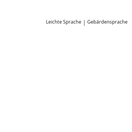
Newsroom
Pressemitteilungen
Öffentliche Zustellungen
Leichte Sprache
|
Gebärdensprache