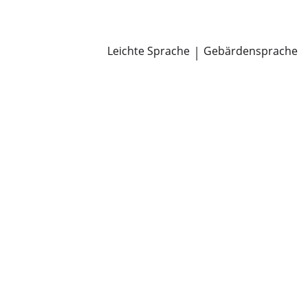
Newsroom
Pressemitteilungen
Öffentliche Zustellungen
Leichte Sprache
|
Gebärdensprache