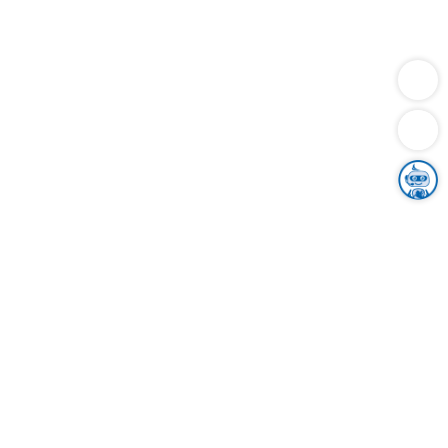
Dienstleistungen
Bauen
Lebensunterhalt & Soziales
Verkehr
Familie
Migration & Integration
Sicherheit & Ordnung
Wirtschaft
Gesundheit
Umwelt
Unsere Ämter
Landkreis & Verwaltung
Der Ortenaukreis
Gesundheit, Sicherheit & Soziales
Bildung
Zuwanderung
Ländlicher Raum
Klimaschutz
Tourismus
Bekanntmachungen
Gleichstellung von Frauen und Männern
Grenzüberschreitende Zusammenarbeit
Kreistag
Kreistagsinformationssystem
Kreisrecht
Kreistagswahl
Karriere
Stellenangebote
Eventkalender
Ausbildung
Studium
Praktikum
Freiwilligendienst
Unser Leitbild