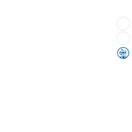
Dienstleistungen
Bauen
Lebensunterhalt & Soziales
Verkehr
Familie
Migration & Integration
Sicherheit & Ordnung
Wirtschaft
Gesundheit
Umwelt
Unsere Ämter
Landkreis & Verwaltung
Der Ortenaukreis
Gesundheit, Sicherheit & Soziales
Bildung
Zuwanderung
Ländlicher Raum
Klimaschutz
Tourismus
Bekanntmachungen
Gleichstellung von Frauen und Männern
Grenzüberschreitende Zusammenarbeit
Kreistag
Kreistagsinformationssystem
Kreisrecht
Kreistagswahl
Karriere
Stellenangebote
Eventkalender
Ausbildung
Studium
Praktikum
Freiwilligendienst
Unser Leitbild