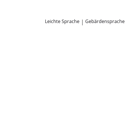
Newsroom
Pressemitteilungen
Öffentliche Zustellungen
Leichte Sprache
|
Gebärdensprache