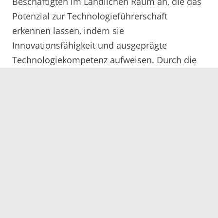
Beschäftigten im Ländlichen Raum an, die das
Potenzial zur Technologieführerschaft
erkennen lassen, indem sie
Innovationsfähigkeit und ausgeprägte
Technologiekompetenz aufweisen. Durch die
Zuschüsse sollen attraktive Arbeitsplätze und
neue Perspektiven im Ländlichen Raum
geschaffen werden und somit die
ausgeglichene Struktur und die
Wettbewerbsfähigkeit des Landes erhalten
bleiben.
Die in der 21. Auswahlrunde ausgewählten
Unternehmen können nun ihre konkreten
Förderanträge bei der L-Bank, der Förderbank
des Landes, einreichen. Die L-Bank nimmt eine