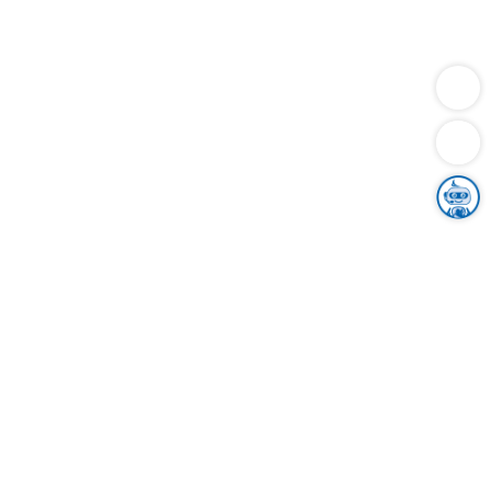
Dienstleistungen
Bauen
Lebensunterhalt & Soziales
Verkehr
Familie
Migration & Integration
Sicherheit & Ordnung
Wirtschaft
Gesundheit
Umwelt
Unsere Ämter
Landkreis & Verwaltung
Der Ortenaukreis
Gesundheit, Sicherheit & Soziales
Bildung
Zuwanderung
Ländlicher Raum
Klimaschutz
Tourismus
Bekanntmachungen
Gleichstellung von Frauen und Männern
Grenzüberschreitende Zusammenarbeit
Kreistag
Kreistagsinformationssystem
Kreisrecht
Kreistagswahl
Karriere
Stellenangebote
Eventkalender
Ausbildung
Studium
Praktikum
Freiwilligendienst
Unser Leitbild