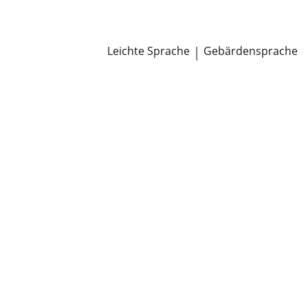
Newsroom
Pressemitteilungen
Öffentliche Zustellungen
Leichte Sprache
|
Gebärdensprache