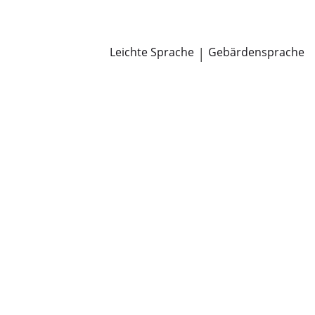
Newsroom
Pressemitteilungen
Öffentliche Zustellungen
Leichte Sprache
|
Gebärdensprache