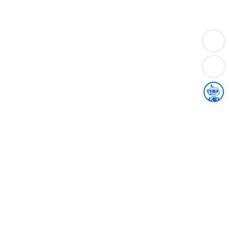
Dienstleistungen
Bauen
Lebensunterhalt & Soziales
Verkehr
Familie
Migration & Integration
Sicherheit & Ordnung
Wirtschaft
Gesundheit
Umwelt
Unsere Ämter
Landkreis & Verwaltung
Der Ortenaukreis
Gesundheit, Sicherheit & Soziales
Bildung
Zuwanderung
Ländlicher Raum
Klimaschutz
Tourismus
Bekanntmachungen
Gleichstellung von Frauen und Männern
Grenzüberschreitende Zusammenarbeit
Kreistag
Kreistagsinformationssystem
Kreisrecht
Kreistagswahl
Karriere
Stellenangebote
Eventkalender
Ausbildung
Studium
Praktikum
Freiwilligendienst
Unser Leitbild