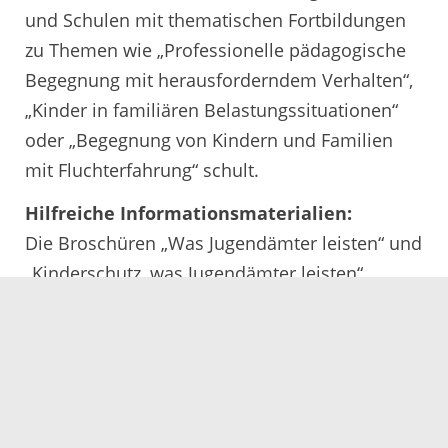
und Schulen mit thematischen Fortbildungen
zu Themen wie „Professionelle pädagogische
Begegnung mit herausforderndem Verhalten“,
„Kinder in familiären Belastungssituationen“
oder „Begegnung von Kindern und Familien
mit Fluchterfahrung“ schult.
Hilfreiche Informationsmaterialien:
Die Broschüren „Was Jugendämter leisten“ und
„Kinderschutz, was Jugendämter leisten“
stehen auf www.ortenaukreis.de zum
Download zur Verfügung.
Im Flyer „Brauchst Du Hilfe?“ erhalten
Menschen, die Kinder oder Jugendliche
kennen, die Unterstützung benötigen, oder die