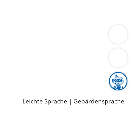
ung
Wirtschaft
Gesundheit
Umwelt
limaschutz
Tourismus
Bekanntmachungen
ild
Leichte Sprache
|
Gebärdensprache