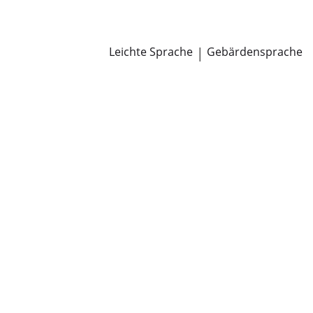
Newsroom
Pressemitteilungen
Öffentliche Zustellungen
Leichte Sprache
|
Gebärdensprache