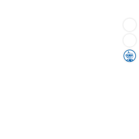
Dienstleistungen
Bauen
Lebensunterhalt & Soziales
Verkehr
Familie
Migration & Integration
Sicherheit & Ordnung
Wirtschaft
Gesundheit
Umwelt
Unsere Ämter
Landkreis & Verwaltung
Der Ortenaukreis
Gesundheit, Sicherheit & Soziales
Bildung
Zuwanderung
Ländlicher Raum
Klimaschutz
Tourismus
Bekanntmachungen
Gleichstellung von Frauen und Männern
Grenzüberschreitende Zusammenarbeit
Kreistag
Kreistagsinformationssystem
Kreisrecht
Kreistagswahl
Karriere
Stellenangebote
Eventkalender
Ausbildung
Studium
Praktikum
Freiwilligendienst
Unser Leitbild