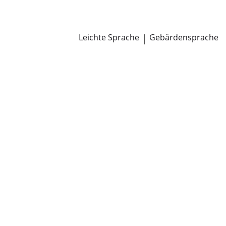
Newsroom
Pressemitteilungen
Öffentliche Zustellungen
Leichte Sprache
|
Gebärdensprache