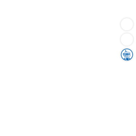
Dienstleistungen
Bauen
Lebensunterhalt & Soziales
Verkehr
Familie
Migration & Integration
Sicherheit & Ordnung
Wirtschaft
Gesundheit
Umwelt
Unsere Ämter
Landkreis & Verwaltung
Der Ortenaukreis
Gesundheit, Sicherheit & Soziales
Bildung
Zuwanderung
Ländlicher Raum
Klimaschutz
Tourismus
Bekanntmachungen
Gleichstellung von Frauen und Männern
Grenzüberschreitende Zusammenarbeit
Kreistag
Kreistagsinformationssystem
Kreisrecht
Kreistagswahl
Karriere
Stellenangebote
Eventkalender
Ausbildung
Studium
Praktikum
Freiwilligendienst
Unser Leitbild