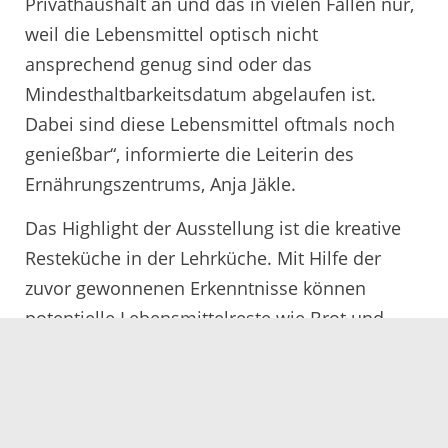
Privathaushalt an und das in vielen Fällen nur,
weil die Lebensmittel optisch nicht
ansprechend genug sind oder das
Mindesthaltbarkeitsdatum abgelaufen ist.
Dabei sind diese Lebensmittel oftmals noch
genießbar“, informierte die Leiterin des
Ernährungszentrums, Anja Jäkle.
Das Highlight der Ausstellung ist die kreative
Resteküche in der Lehrküche. Mit Hilfe der
zuvor gewonnenen Erkenntnisse können
potentielle Lebensmittelreste wie Brot und
Nudeln zu leckeren Snacks zubereitet werden.
Auch die Schüler aus Ettenheim zogen ein
positives Fazit und wollten die gewonnenen
Erkenntnisse auch in ihrem Alltag einbringen.