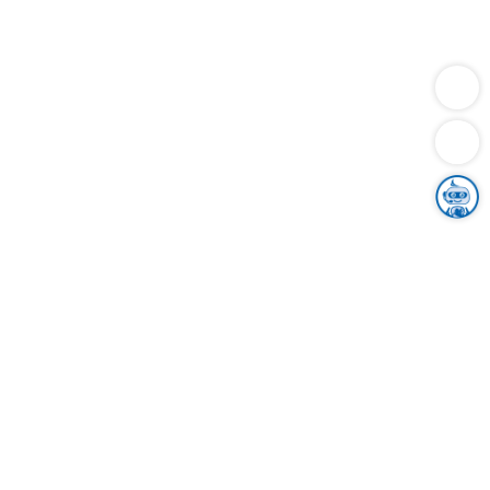
Dienstleistungen
Bauen
Lebensunterhalt & Soziales
Verkehr
Familie
Migration & Integration
Sicherheit & Ordnung
Wirtschaft
Gesundheit
Umwelt
Unsere Ämter
Landkreis & Verwaltung
Der Ortenaukreis
Gesundheit, Sicherheit & Soziales
Bildung
Zuwanderung
Ländlicher Raum
Klimaschutz
Tourismus
Bekanntmachungen
Gleichstellung von Frauen und Männern
Grenzüberschreitende Zusammenarbeit
Kreistag
Kreistagsinformationssystem
Kreisrecht
Kreistagswahl
Karriere
Stellenangebote
Eventkalender
Ausbildung
Studium
Praktikum
Freiwilligendienst
Unser Leitbild