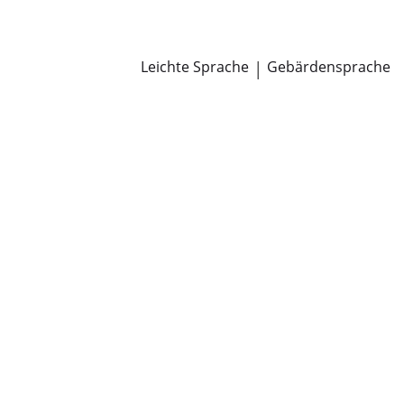
Newsroom
Pressemitteilungen
Öffentliche Zustellungen
Leichte Sprache
|
Gebärdensprache