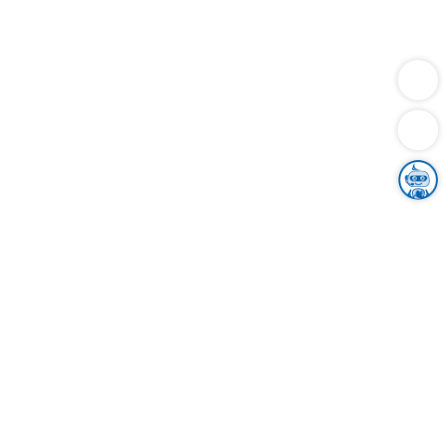
Dienstleistungen
Bauen
Lebensunterhalt & Soziales
Verkehr
Familie
Migration & Integration
Sicherheit & Ordnung
Wirtschaft
Gesundheit
Umwelt
Unsere Ämter
Landkreis & Verwaltung
Der Ortenaukreis
Gesundheit, Sicherheit & Soziales
Bildung
Zuwanderung
Ländlicher Raum
Klimaschutz
Tourismus
Bekanntmachungen
Gleichstellung von Frauen und Männern
Grenzüberschreitende Zusammenarbeit
Kreistag
Kreistagsinformationssystem
Kreisrecht
Kreistagswahl
Karriere
Stellenangebote
Eventkalender
Ausbildung
Studium
Praktikum
Freiwilligendienst
Unser Leitbild