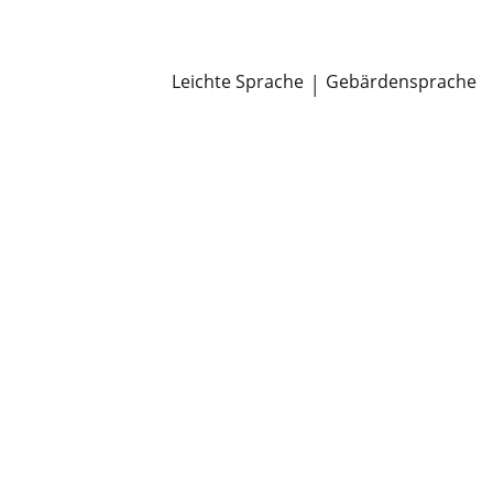
Newsroom
Pressemitteilungen
Öffentliche Zustellungen
Leichte Sprache
|
Gebärdensprache