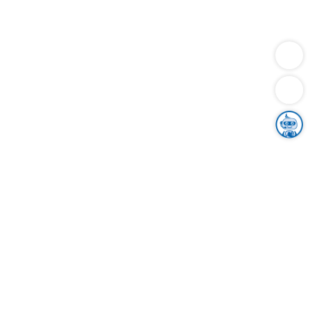
Dienstleistungen
Bauen
Lebensunterhalt & Soziales
Verkehr
Familie
Migration & Integration
Sicherheit & Ordnung
Wirtschaft
Gesundheit
Umwelt
Unsere Ämter
Landkreis & Verwaltung
Der Ortenaukreis
Gesundheit, Sicherheit & Soziales
Bildung
Zuwanderung
Ländlicher Raum
Klimaschutz
Tourismus
Bekanntmachungen
Gleichstellung von Frauen und Männern
Grenzüberschreitende Zusammenarbeit
Kreistag
Kreistagsinformationssystem
Kreisrecht
Kreistagswahl
Karriere
Stellenangebote
Eventkalender
Ausbildung
Studium
Praktikum
Freiwilligendienst
Unser Leitbild