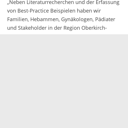
„Neben Literaturrecherchen und der Erfassung
von Best-Practice Beispielen haben wir
Familien, Hebammen, Gynäkologen, Pädiater
und Stakeholder in der Region Oberkirch-
Renchtal befragt“, erklärt Feicke. Aufbauend auf
den Ergebnissen dieser Analysen habe die
Arbeitsgruppe dann erste
Handlungsempfehlungen erarbeitet. Diese
wurden dann durch Interviews mit weiteren
Expertinnen und Experten aus Wissenschaft
und Praxis weiterentwickelt und konnten im
Rahmen einer Abschlussveranstaltung am 11.
Mai in Oberkirch präsentiert sowie kürzlich
auch dem Gemeinderat Oberkirch und dem
Sozialausschuss des Kreistags vorgestellt