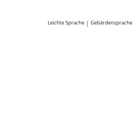
Newsroom
Pressemitteilungen
Öffentliche Zustellungen
Leichte Sprache
|
Gebärdensprache