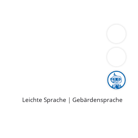
ung
Wirtschaft
Gesundheit
Umwelt
limaschutz
Tourismus
Bekanntmachungen
ild
Leichte Sprache
|
Gebärdensprache