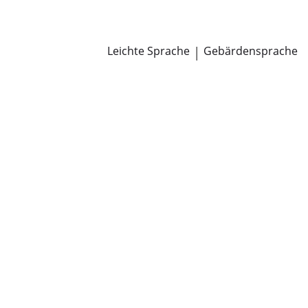
Newsroom
Pressemitteilungen
Öffentliche Zustellungen
Leichte Sprache
|
Gebärdensprache