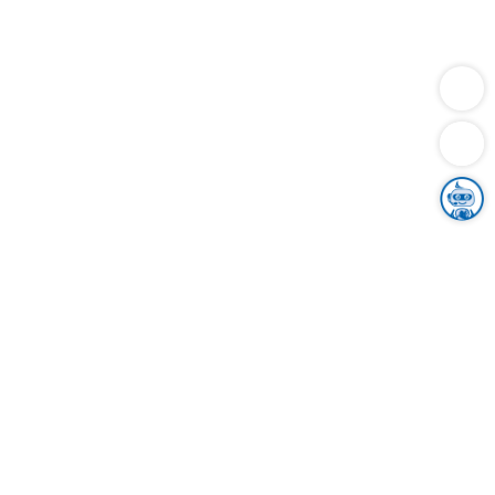
Dienstleistungen
Bauen
Lebensunterhalt & Soziales
Verkehr
Familie
Migration & Integration
Sicherheit & Ordnung
Wirtschaft
Gesundheit
Umwelt
Unsere Ämter
Landkreis & Verwaltung
Der Ortenaukreis
Gesundheit, Sicherheit & Soziales
Bildung
Zuwanderung
Ländlicher Raum
Klimaschutz
Tourismus
Bekanntmachungen
Gleichstellung von Frauen und Männern
Grenzüberschreitende Zusammenarbeit
Kreistag
Kreistagsinformationssystem
Kreisrecht
Kreistagswahl
Karriere
Stellenangebote
Eventkalender
Ausbildung
Studium
Praktikum
Freiwilligendienst
Unser Leitbild