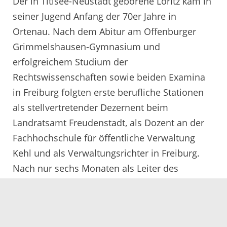
Der in Titisee-Neustadt geborene Loritz kam in
seiner Jugend Anfang der 70er Jahre in
Ortenau. Nach dem Abitur am Offenburger
Grimmelshausen-Gymnasium und
erfolgreichem Studium der
Rechtswissenschaften sowie beiden Examina
in Freiburg folgten erste berufliche Stationen
als stellvertretender Dezernent beim
Landratsamt Freudenstadt, als Dozent an der
Fachhochschule für öffentliche Verwaltung
Kehl und als Verwaltungsrichter in Freiburg.
Nach nur sechs Monaten als Leiter des
Kreisbauamtes des Ortenaukreises übernahm
er 1993 mit nur 34 Jahren das Dezernat für
„Sicherheit und Ordnung“, seit 2015 leitete er