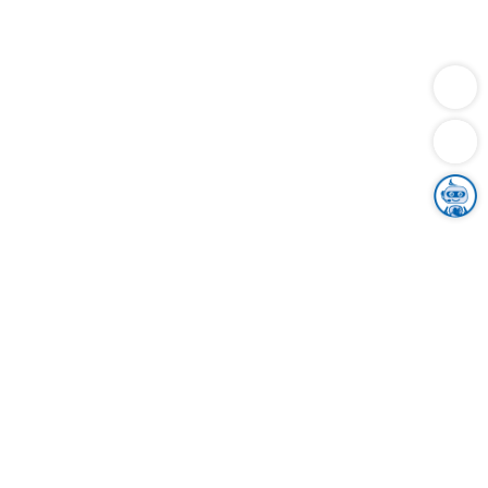
Dienstleistungen
Bauen
Lebensunterhalt & Soziales
Verkehr
Familie
Migration & Integration
Sicherheit & Ordnung
Wirtschaft
Gesundheit
Umwelt
Unsere Ämter
Landkreis & Verwaltung
Der Ortenaukreis
Gesundheit, Sicherheit & Soziales
Bildung
Zuwanderung
Ländlicher Raum
Klimaschutz
Tourismus
Bekanntmachungen
Gleichstellung von Frauen und Männern
Grenzüberschreitende Zusammenarbeit
Kreistag
Kreistagsinformationssystem
Kreisrecht
Kreistagswahl
Karriere
Stellenangebote
Eventkalender
Ausbildung
Studium
Praktikum
Freiwilligendienst
Unser Leitbild