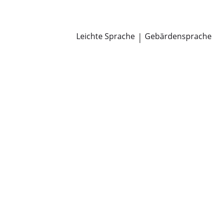
Newsroom
Pressemitteilungen
Öffentliche Zustellungen
Leichte Sprache
|
Gebärdensprache