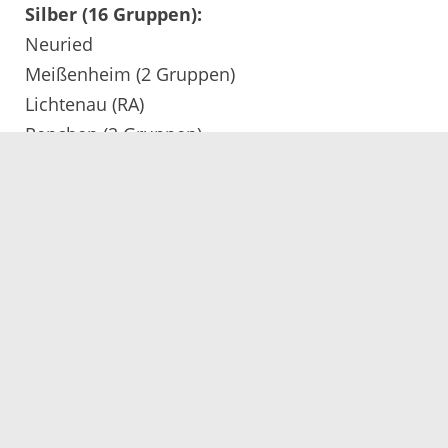
Silber (16 Gruppen):
Neuried
Meißenheim (2 Gruppen)
Lichtenau (RA)
Renchen (2 Gruppen)
Rheinau
Achern (2 Gruppen)
Sasbach / Sasbachwalden (3 Gruppen)
Ostfildern (ES) (2 Gruppen)
Oberkirch / WF Link (2 Gruppen)
Gold (9 Gruppen):
Bad Peterstal-Griesbach
Wolfach / Haslach
Wolfach / Lauterbach
Durbach (2 Gruppen)