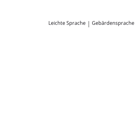
Newsroom
Pressemitteilungen
Öffentliche Zustellungen
Leichte Sprache
|
Gebärdensprache