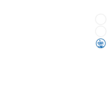
Dienstleistungen
Bauen
Lebensunterhalt & Soziales
Verkehr
Familie
Migration & Integration
Sicherheit & Ordnung
Wirtschaft
Gesundheit
Umwelt
Unsere Ämter
Landkreis & Verwaltung
Der Ortenaukreis
Gesundheit, Sicherheit & Soziales
Bildung
Zuwanderung
Ländlicher Raum
Klimaschutz
Tourismus
Bekanntmachungen
Gleichstellung von Frauen und Männern
Grenzüberschreitende Zusammenarbeit
Kreistag
Kreistagsinformationssystem
Kreisrecht
Kreistagswahl
Karriere
Stellenangebote
Eventkalender
Ausbildung
Studium
Praktikum
Freiwilligendienst
Unser Leitbild