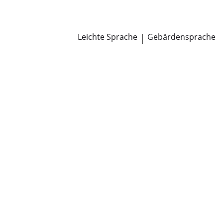
Newsroom
Pressemitteilungen
Öffentliche Zustellungen
Leichte Sprache
|
Gebärdensprache