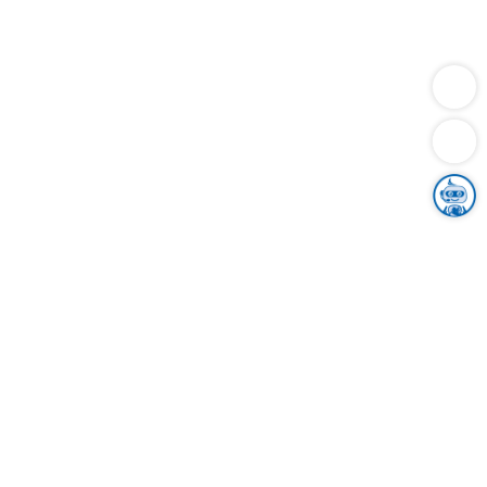
Dienstleistungen
Bauen
Lebensunterhalt & Soziales
Verkehr
Familie
Migration & Integration
Sicherheit & Ordnung
Wirtschaft
Gesundheit
Umwelt
Unsere Ämter
Landkreis & Verwaltung
Der Ortenaukreis
Gesundheit, Sicherheit & Soziales
Bildung
Zuwanderung
Ländlicher Raum
Klimaschutz
Tourismus
Bekanntmachungen
Gleichstellung von Frauen und Männern
Grenzüberschreitende Zusammenarbeit
Kreistag
Kreistagsinformationssystem
Kreisrecht
Kreistagswahl
Karriere
Stellenangebote
Eventkalender
Ausbildung
Studium
Praktikum
Freiwilligendienst
Unser Leitbild