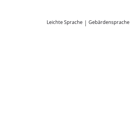
Newsroom
Pressemitteilungen
Öffentliche Zustellungen
Leichte Sprache
|
Gebärdensprache