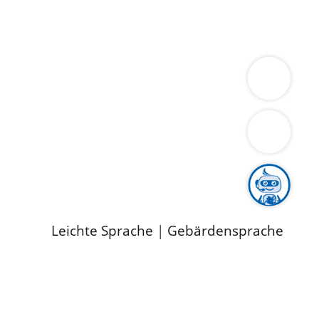
ung
Wirtschaft
Gesundheit
Umwelt
limaschutz
Tourismus
Bekanntmachungen
ild
Leichte Sprache
|
Gebärdensprache