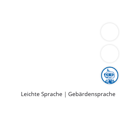
ung
Wirtschaft
Gesundheit
Umwelt
limaschutz
Tourismus
Bekanntmachungen
ild
Leichte Sprache
|
Gebärdensprache