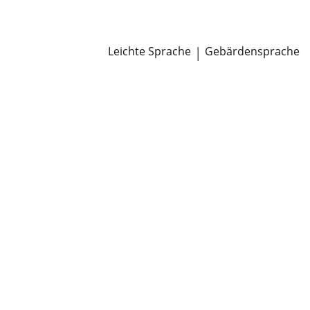
Newsroom
Pressemitteilungen
Öffentliche Zustellungen
Leichte Sprache
|
Gebärdensprache