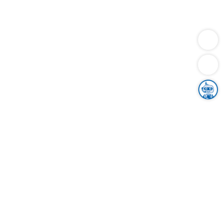
Dienstleistungen
Bauen
Lebensunterhalt & Soziales
Verkehr
Familie
Migration & Integration
Sicherheit & Ordnung
Wirtschaft
Gesundheit
Umwelt
Unsere Ämter
Landkreis & Verwaltung
Der Ortenaukreis
Gesundheit, Sicherheit & Soziales
Bildung
Zuwanderung
Ländlicher Raum
Klimaschutz
Tourismus
Bekanntmachungen
Gleichstellung von Frauen und Männern
Grenzüberschreitende Zusammenarbeit
Kreistag
Kreistagsinformationssystem
Kreisrecht
Kreistagswahl
Karriere
Stellenangebote
Eventkalender
Ausbildung
Studium
Praktikum
Freiwilligendienst
Unser Leitbild