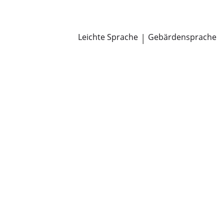
Newsroom
Pressemitteilungen
Öffentliche Zustellungen
Leichte Sprache
|
Gebärdensprache