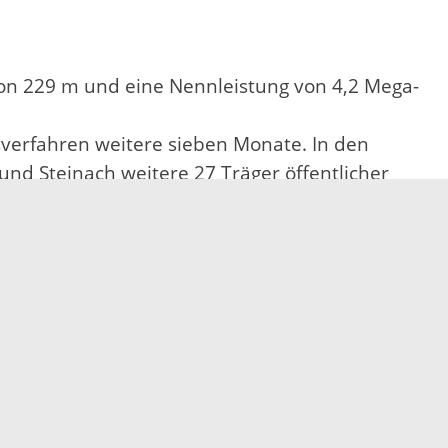
on 229 m und eine Nennleistung von 4,2 Mega-
verfahren weitere sieben Monate. In den
nd Steinach weitere 27 Träger öffentlicher
b der Anlage. Natur- und
 wie dem Recht der Bürger auf Schutz vor