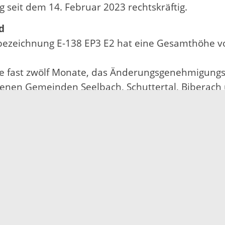
eit dem 14. Februar 2023 rechtskräftig.
d
bezeichnung E-138 EP3 E2 hat eine Gesamthöhe v
e fast zwölf Monate, das Änderungsgenehmigungs
nen Gemeinden Seelbach, Schuttertal, Biberach u
lzahl von Nebenbestimmungen den Bau und Betrie
sen Nebenbestimmungen ebenso Rechnung getragen
attenwurf.