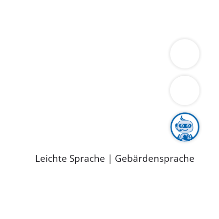
ung
Wirtschaft
Gesundheit
Umwelt
limaschutz
Tourismus
Bekanntmachungen
ild
Leichte Sprache
|
Gebärdensprache