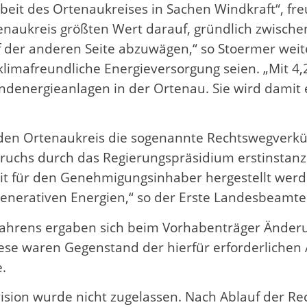
beit des Ortenaukreises in Sachen Windkraft“, fr
enaukreis größten Wert darauf, gründlich zwische
f der anderen Seite abzuwägen,“ so Stoermer weit
klimafreundliche Energieversorgung seien. „Mit 4
Windenergieanlagen in der Ortenau. Sie wird dami
den Ortenaukreis die sogenannte Rechtswegverkü
chs durch das Regierungspräsidium erstinstanzl
t für den Genehmigungsinhaber hergestellt werden.
generativen Energien,“ so der Erste Landesbeamte
hrens ergaben sich beim Vorhabenträger Änderun
Diese waren Gegenstand der hierfür erforderliche
.
vision wurde nicht zugelassen. Nach Ablauf der Re