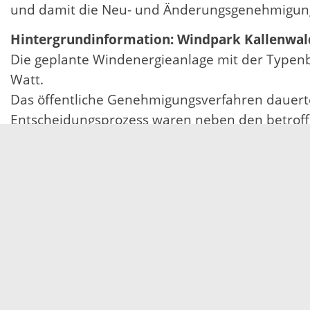
und damit die Neu- und Änderungsgenehmigung s
Hintergrundinformation: Windpark Kallenwal
Die geplante Windenergieanlage mit der Typen
Watt.
Das öffentliche Genehmigungsverfahren dauert
Entscheidungsprozess waren neben den betroffe
Belange und sonstige Stellen eingebunden.
Die Genehmigung regelt außerdem in einer Vie
artenschutzrechtlichen Belangen wird mit die
erheblichen Belästigungen durch Lärm und Sch
17.02.2023