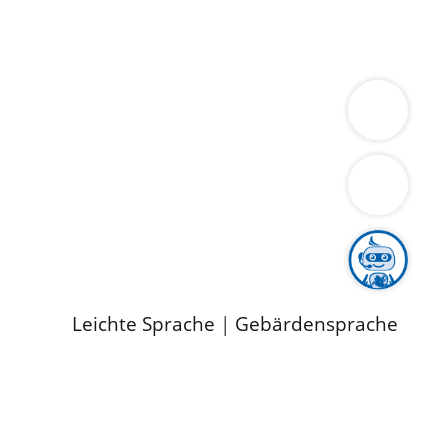
ung
Wirtschaft
Gesundheit
Umwelt
limaschutz
Tourismus
Bekanntmachungen
ild
Leichte Sprache
|
Gebärdensprache