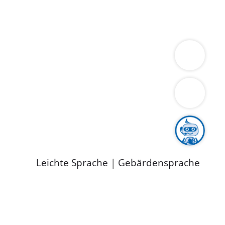
ung
Wirtschaft
Gesundheit
Umwelt
limaschutz
Tourismus
Bekanntmachungen
ild
Leichte Sprache
|
Gebärdensprache