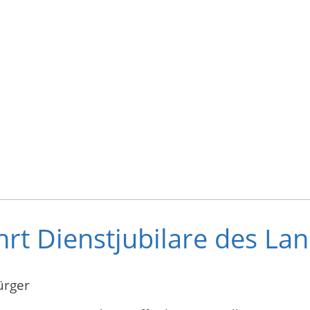
hrt Dienstjubilare des La
ürger