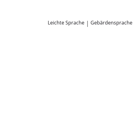
Newsroom
Pressemitteilungen
Öffentliche Zustellungen
Leichte Sprache
|
Gebärdensprache