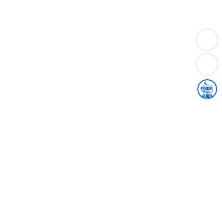
Dienstleistungen
Bauen
Lebensunterhalt & Soziales
Verkehr
Familie
Migration & Integration
Sicherheit & Ordnung
Wirtschaft
Gesundheit
Umwelt
Unsere Ämter
Landkreis & Verwaltung
Der Ortenaukreis
Gesundheit, Sicherheit & Soziales
Bildung
Zuwanderung
Ländlicher Raum
Klimaschutz
Tourismus
Bekanntmachungen
Gleichstellung von Frauen und Männern
Grenzüberschreitende Zusammenarbeit
Kreistag
Kreistagsinformationssystem
Kreisrecht
Kreistagswahl
Karriere
Stellenangebote
Eventkalender
Ausbildung
Studium
Praktikum
Freiwilligendienst
Unser Leitbild