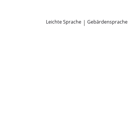
Newsroom
Pressemitteilungen
Öffentliche Zustellungen
Leichte Sprache
|
Gebärdensprache