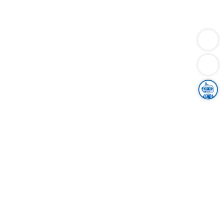
Dienstleistungen
Bauen
Lebensunterhalt & Soziales
Verkehr
Familie
Migration & Integration
Sicherheit & Ordnung
Wirtschaft
Gesundheit
Umwelt
Unsere Ämter
Landkreis & Verwaltung
Der Ortenaukreis
Gesundheit, Sicherheit & Soziales
Bildung
Zuwanderung
Ländlicher Raum
Klimaschutz
Tourismus
Bekanntmachungen
Gleichstellung von Frauen und Männern
Grenzüberschreitende Zusammenarbeit
Kreistag
Kreistagsinformationssystem
Kreisrecht
Kreistagswahl
Karriere
Stellenangebote
Eventkalender
Ausbildung
Studium
Praktikum
Freiwilligendienst
Unser Leitbild