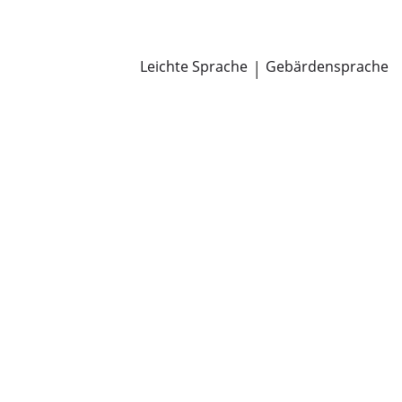
Newsroom
Pressemitteilungen
Öffentliche Zustellungen
Leichte Sprache
|
Gebärdensprache