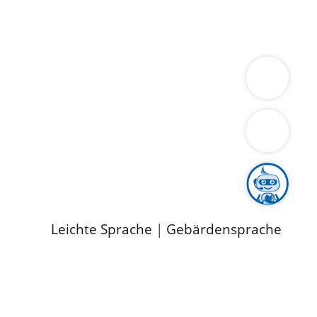
ung
Wirtschaft
Gesundheit
Umwelt
limaschutz
Tourismus
Bekanntmachungen
ild
Leichte Sprache
|
Gebärdensprache