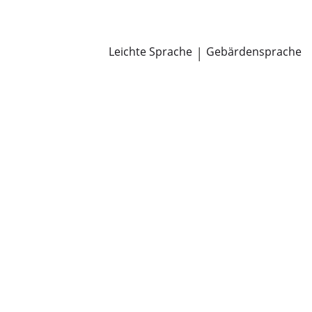
Newsroom
Pressemitteilungen
Öffentliche Zustellungen
Leichte Sprache
|
Gebärdensprache