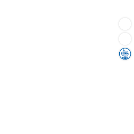
Dienstleistungen
Bauen
Lebensunterhalt & Soziales
Verkehr
Familie
Migration & Integration
Sicherheit & Ordnung
Wirtschaft
Gesundheit
Umwelt
Unsere Ämter
Landkreis & Verwaltung
Der Ortenaukreis
Gesundheit, Sicherheit & Soziales
Bildung
Zuwanderung
Ländlicher Raum
Klimaschutz
Tourismus
Bekanntmachungen
Gleichstellung von Frauen und Männern
Grenzüberschreitende Zusammenarbeit
Kreistag
Kreistagsinformationssystem
Kreisrecht
Kreistagswahl
Karriere
Stellenangebote
Eventkalender
Ausbildung
Studium
Praktikum
Freiwilligendienst
Unser Leitbild