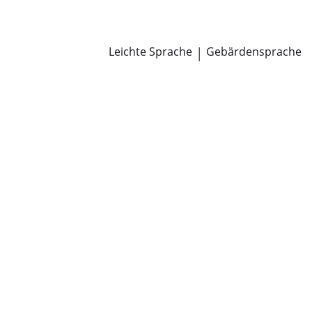
Newsroom
Pressemitteilungen
Öffentliche Zustellungen
Leichte Sprache
|
Gebärdensprache