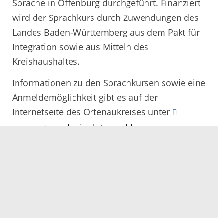
Sprache in Offenburg durchgeführt. Finanziert
wird der Sprachkurs durch Zuwendungen des
Landes Baden-Württemberg aus dem Pakt für
Integration sowie aus Mitteln des
Kreishaushaltes.
Informationen zu den Sprachkursen sowie eine
Anmeldemöglichkeit gibt es auf der
Internetseite des Ortenaukreises unter
www.ortenaukreis.de/sprachkurse
.
Anmeldeschluss ist am 22. Juni 2021. Als
Ansprechpartnerin steht Ursula Moster,
Integrationsbeauftragte im Migrationsamt,
unter Telefon 0781 805 9153 oder E-Mail an
ursula.moster@ortenaukreis.de zur Verfügung.