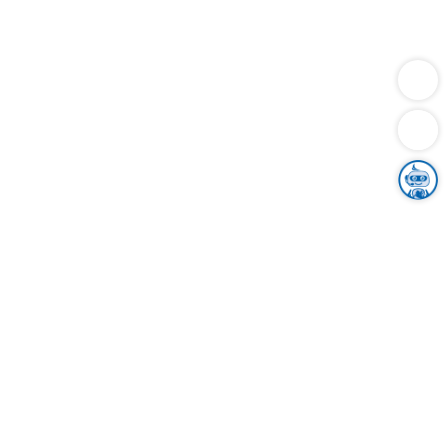
Dienstleistungen
Bauen
Lebensunterhalt & Soziales
Verkehr
Familie
Migration & Integration
Sicherheit & Ordnung
Wirtschaft
Gesundheit
Umwelt
Unsere Ämter
Landkreis & Verwaltung
Der Ortenaukreis
Gesundheit, Sicherheit & Soziales
Bildung
Zuwanderung
Ländlicher Raum
Klimaschutz
Tourismus
Bekanntmachungen
Gleichstellung von Frauen und Männern
Grenzüberschreitende Zusammenarbeit
Kreistag
Kreistagsinformationssystem
Kreisrecht
Kreistagswahl
Karriere
Stellenangebote
Eventkalender
Ausbildung
Studium
Praktikum
Freiwilligendienst
Unser Leitbild