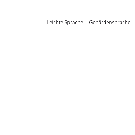
Newsroom
Pressemitteilungen
Öffentliche Zustellungen
Leichte Sprache
|
Gebärdensprache