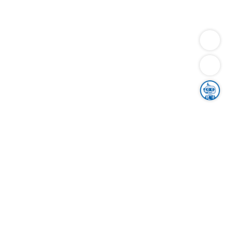
Dienstleistungen
Bauen
Lebensunterhalt & Soziales
Verkehr
Familie
Migration & Integration
Sicherheit & Ordnung
Wirtschaft
Gesundheit
Umwelt
Unsere Ämter
Landkreis & Verwaltung
Der Ortenaukreis
Gesundheit, Sicherheit & Soziales
Bildung
Zuwanderung
Ländlicher Raum
Klimaschutz
Tourismus
Bekanntmachungen
Gleichstellung von Frauen und Männern
Grenzüberschreitende Zusammenarbeit
Kreistag
Kreistagsinformationssystem
Kreisrecht
Kreistagswahl
Karriere
Stellenangebote
Eventkalender
Ausbildung
Studium
Praktikum
Freiwilligendienst
Unser Leitbild