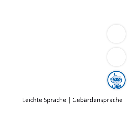
ung
Wirtschaft
Gesundheit
Umwelt
limaschutz
Tourismus
Bekanntmachungen
ild
Leichte Sprache
|
Gebärdensprache