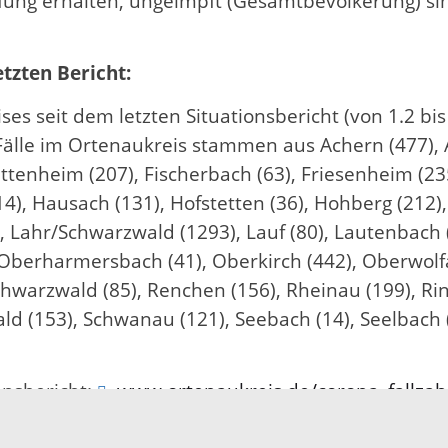
fung erhalten, ungeimpft (Gesamtbevölkerung) sin
etzten Bericht:
s seit dem letzten Situationsbericht (von 1.2 bi
älle im Ortenaukreis stammen aus Achern (477), A
Ettenheim (207), Fischerbach (63), Friesenheim (2
14), Hausach (131), Hofstetten (36), Hohberg (212
, Lahr/Schwarzwald (1293), Lauf (80), Lautenbach 
Oberharmersbach (41), Oberkirch (442), Oberwolfa
warzwald (85), Renchen (156), Rheinau (199), Ring
ld (153), Schwanau (121), Seebach (14), Seelbach (9
onsbericht:
www.ortenaukreis.de/corona_fallzah