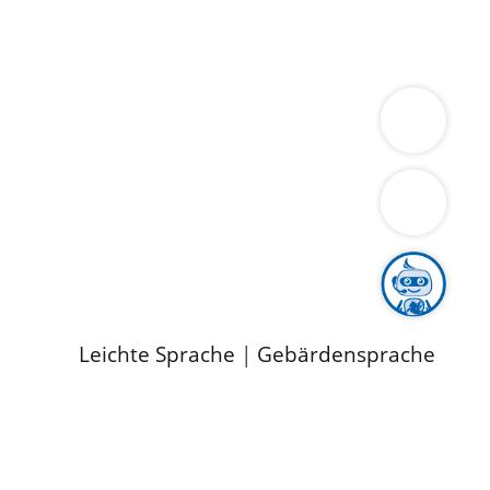
ung
Wirtschaft
Gesundheit
Umwelt
limaschutz
Tourismus
Bekanntmachungen
ild
Leichte Sprache
|
Gebärdensprache