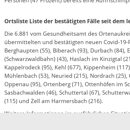
Personen (47 Prozent) bereits eine Auffrischimp
Ortsliste Liste der bestätigten Fälle seit dem l
Die 6.881 vom Gesundheitsamt des Ortenaukreise
übermittelten und bestätigten neuen Covid-19-F
Berghaupten (55), Biberach (93), Durbach (84), 
(Schwarzwaldbahn) (43), Haslach im Kinzigtal (2
Kappelrodeck (95), Kehl (677), Kippenheim (117)
Mühlenbach (53), Neuried (215), Nordrach (25), 
Oppenau (95), Ortenberg (71), Ottenhöfen im Sch
Sasbachwalden (46), Schuttertal (67), Schutterwa
(115) und Zell am Harmersbach (216).
Weitere Informationen im ausführlichen Situati
09.02.2022