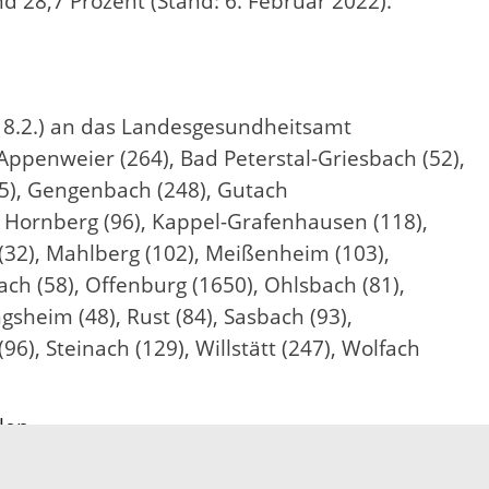
d 28,7 Prozent (Stand: 6. Februar 2022).
s 8.2.) an das Landesgesundheitsamt
ppenweier (264), Bad Peterstal-Griesbach (52),
35), Gengenbach (248), Gutach
), Hornberg (96), Kappel-Grafenhausen (118),
(32), Mahlberg (102), Meißenheim (103),
ch (58), Offenburg (1650), Ohlsbach (81),
sheim (48), Rust (84), Sasbach (93),
6), Steinach (129), Willstätt (247), Wolfach
len