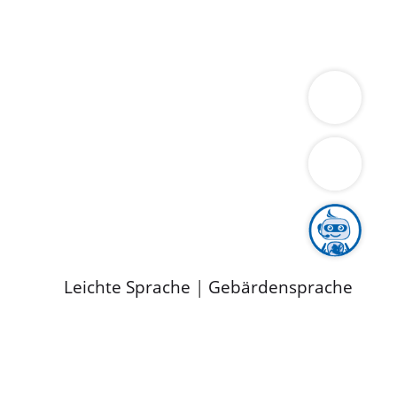
ung
Wirtschaft
Gesundheit
Umwelt
limaschutz
Tourismus
Bekanntmachungen
ild
Leichte Sprache
|
Gebärdensprache