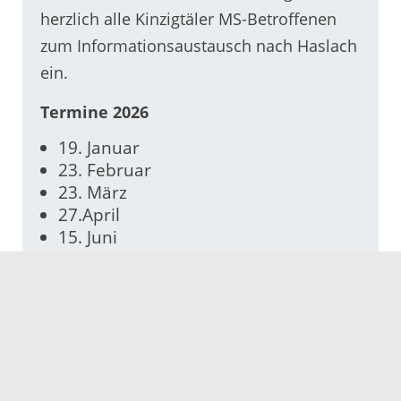
herzlich alle Kinzigtäler MS-Betroffenen
zum Informationsaustausch nach Haslach
ein.
Termine 2026
19. Januar
23. Februar
23. März
27.April
15. Juni
Juli / August - Ausflüge geplant,
Termin und Ort werden in der Presse
bekannt gegeben
28. September
16. November
14. Dezember