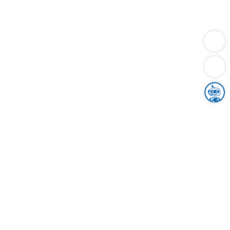
Dienstleistungen
Bauen
Lebensunterhalt & Soziales
Verkehr
Familie
Migration & Integration
Sicherheit & Ordnung
Wirtschaft
Gesundheit
Umwelt
Unsere Ämter
Landkreis & Verwaltung
Der Ortenaukreis
Gesundheit, Sicherheit & Soziales
Bildung
Zuwanderung
Ländlicher Raum
Klimaschutz
Tourismus
Bekanntmachungen
Gleichstellung von Frauen und Männern
Grenzüberschreitende Zusammenarbeit
Kreistag
Kreistagsinformationssystem
Kreisrecht
Kreistagswahl
Karriere
Stellenangebote
Eventkalender
Ausbildung
Studium
Praktikum
Freiwilligendienst
Unser Leitbild