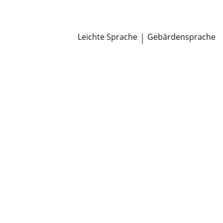
Newsroom
Pressemitteilungen
Öffentliche Zustellungen
Leichte Sprache
|
Gebärdensprache