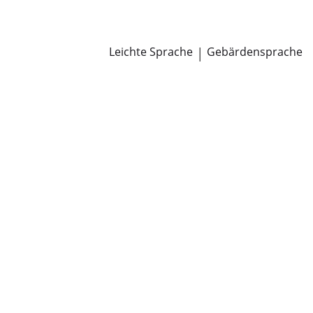
Newsroom
Pressemitteilungen
Öffentliche Zustellungen
Leichte Sprache
|
Gebärdensprache