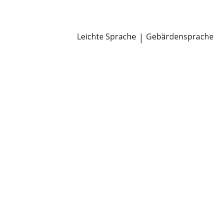
Newsroom
Pressemitteilungen
Öffentliche Zustellungen
Leichte Sprache
|
Gebärdensprache