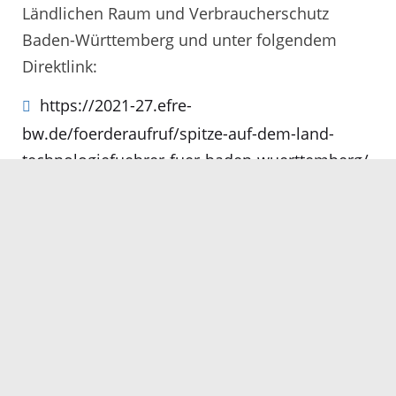
Ländlichen Raum und Verbraucherschutz
Baden-Württemberg und unter folgendem
Direktlink:
https://2021-27.efre-
bw.de/foerderaufruf/spitze-auf-dem-land-
technologiefuehrer-fuer-baden-wuerttemberg/
01.02.2022
Servicezeiten
Kontakt
Barrierefreiheit
Impressum
Datenschutz
Fehler melden
Elektronische Kommunikation