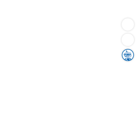
Dienstleistungen
Bauen
Lebensunterhalt & Soziales
Verkehr
Familie
Migration & Integration
Sicherheit & Ordnung
Wirtschaft
Gesundheit
Umwelt
Unsere Ämter
Landkreis & Verwaltung
Der Ortenaukreis
Gesundheit, Sicherheit & Soziales
Bildung
Zuwanderung
Ländlicher Raum
Klimaschutz
Tourismus
Bekanntmachungen
Gleichstellung von Frauen und Männern
Grenzüberschreitende Zusammenarbeit
Kreistag
Kreistagsinformationssystem
Kreisrecht
Kreistagswahl
Karriere
Stellenangebote
Eventkalender
Ausbildung
Studium
Praktikum
Freiwilligendienst
Unser Leitbild