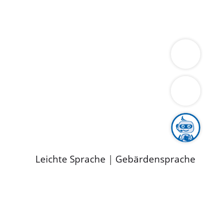
ung
Wirtschaft
Gesundheit
Umwelt
limaschutz
Tourismus
Bekanntmachungen
ild
Leichte Sprache
|
Gebärdensprache