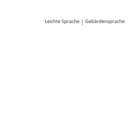
Newsroom
Pressemitteilungen
Öffentliche Zustellungen
Leichte Sprache
|
Gebärdensprache