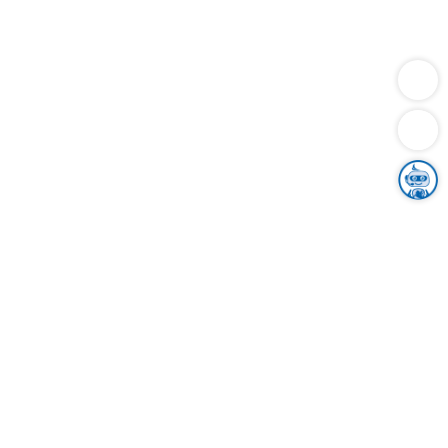
Dienstleistungen
Bauen
Lebensunterhalt & Soziales
Verkehr
Familie
Migration & Integration
Sicherheit & Ordnung
Wirtschaft
Gesundheit
Umwelt
Unsere Ämter
Landkreis & Verwaltung
Der Ortenaukreis
Gesundheit, Sicherheit & Soziales
Bildung
Zuwanderung
Ländlicher Raum
Klimaschutz
Tourismus
Bekanntmachungen
Gleichstellung von Frauen und Männern
Grenzüberschreitende Zusammenarbeit
Kreistag
Kreistagsinformationssystem
Kreisrecht
Kreistagswahl
Karriere
Stellenangebote
Eventkalender
Ausbildung
Studium
Praktikum
Freiwilligendienst
Unser Leitbild