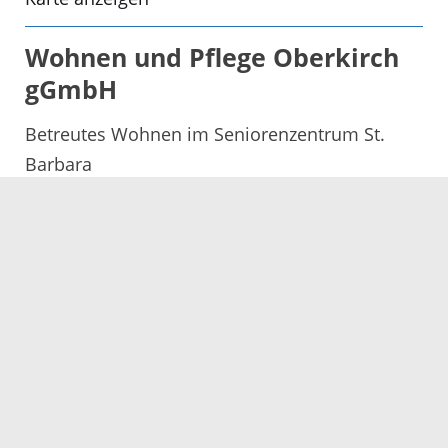
Wohnen und Pflege Oberkirch
gGmbH
Betreutes Wohnen im Seniorenzentrum St.
Barbara
Appenweierer Straße 29A
77704 Oberkirch
Telefon: 07802 70 60 40 10
E-Mail senden
Karte anzeigen