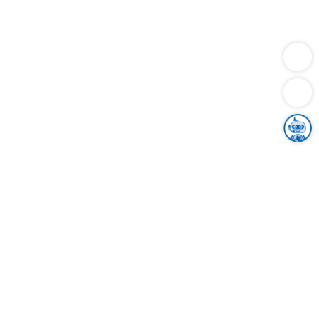
Dienstleistungen
Bauen
Lebensunterhalt & Soziales
Verkehr
Familie
Migration & Integration
Sicherheit & Ordnung
Wirtschaft
Gesundheit
Umwelt
Unsere Ämter
Landkreis & Verwaltung
Der Ortenaukreis
Gesundheit, Sicherheit & Soziales
Bildung
Zuwanderung
Ländlicher Raum
Klimaschutz
Tourismus
Bekanntmachungen
Gleichstellung von Frauen und Männern
Grenzüberschreitende Zusammenarbeit
Kreistag
Kreistagsinformationssystem
Kreisrecht
Kreistagswahl
Karriere
Stellenangebote
Eventkalender
Ausbildung
Studium
Praktikum
Freiwilligendienst
Unser Leitbild