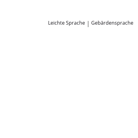
Newsroom
Pressemitteilungen
Öffentliche Zustellungen
Leichte Sprache
|
Gebärdensprache