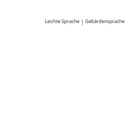
Newsroom
Pressemitteilungen
Öffentliche Zustellungen
Leichte Sprache
|
Gebärdensprache