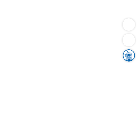
Dienstleistungen
Bauen
Lebensunterhalt & Soziales
Verkehr
Familie
Migration & Integration
Sicherheit & Ordnung
Wirtschaft
Gesundheit
Umwelt
Unsere Ämter
Landkreis & Verwaltung
Der Ortenaukreis
Gesundheit, Sicherheit & Soziales
Bildung
Zuwanderung
Ländlicher Raum
Klimaschutz
Tourismus
Bekanntmachungen
Gleichstellung von Frauen und Männern
Grenzüberschreitende Zusammenarbeit
Kreistag
Kreistagsinformationssystem
Kreisrecht
Kreistagswahl
Karriere
Stellenangebote
Eventkalender
Ausbildung
Studium
Praktikum
Freiwilligendienst
Unser Leitbild