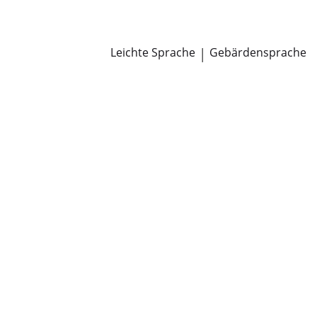
Newsroom
Pressemitteilungen
Öffentliche Zustellungen
Leichte Sprache
|
Gebärdensprache