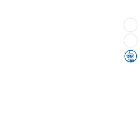
Dienstleistungen
Bauen
Lebensunterhalt & Soziales
Verkehr
Familie
Migration & Integration
Sicherheit & Ordnung
Wirtschaft
Gesundheit
Umwelt
Unsere Ämter
Landkreis & Verwaltung
Der Ortenaukreis
Gesundheit, Sicherheit & Soziales
Bildung
Zuwanderung
Ländlicher Raum
Klimaschutz
Tourismus
Bekanntmachungen
Gleichstellung von Frauen und Männern
Grenzüberschreitende Zusammenarbeit
Kreistag
Kreistagsinformationssystem
Kreisrecht
Kreistagswahl
Karriere
Stellenangebote
Eventkalender
Ausbildung
Studium
Praktikum
Freiwilligendienst
Unser Leitbild