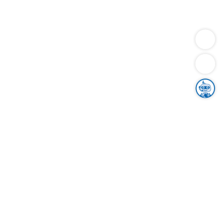
Dienstleistungen
Bauen
Lebensunterhalt & Soziales
Verkehr
Familie
Migration & Integration
Sicherheit & Ordnung
Wirtschaft
Gesundheit
Umwelt
Unsere Ämter
Landkreis & Verwaltung
Der Ortenaukreis
Gesundheit, Sicherheit & Soziales
Bildung
Zuwanderung
Ländlicher Raum
Klimaschutz
Tourismus
Bekanntmachungen
Gleichstellung von Frauen und Männern
Grenzüberschreitende Zusammenarbeit
Kreistag
Kreistagsinformationssystem
Kreisrecht
Kreistagswahl
Karriere
Stellenangebote
Eventkalender
Ausbildung
Studium
Praktikum
Freiwilligendienst
Unser Leitbild