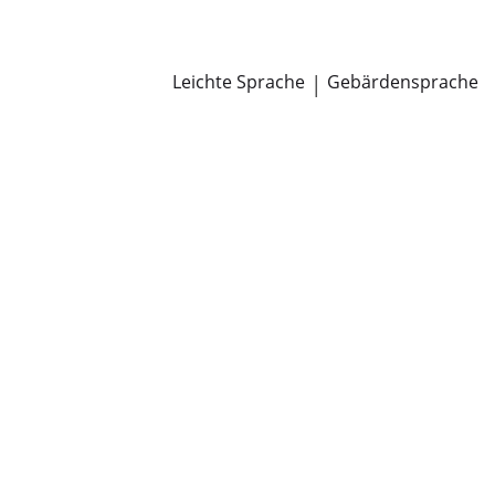
Newsroom
Pressemitteilungen
Öffentliche Zustellungen
Leichte Sprache
|
Gebärdensprache