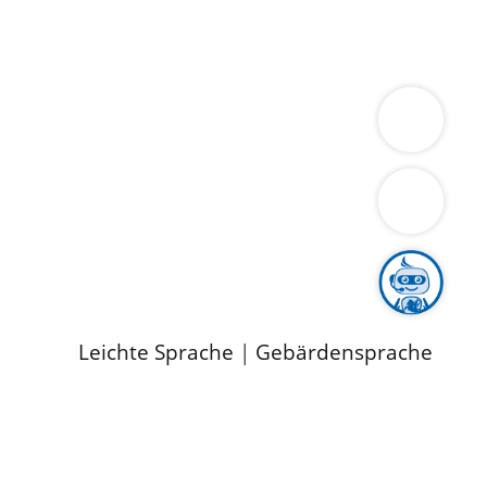
ung
Wirtschaft
Gesundheit
Umwelt
limaschutz
Tourismus
Bekanntmachungen
ild
Leichte Sprache
|
Gebärdensprache