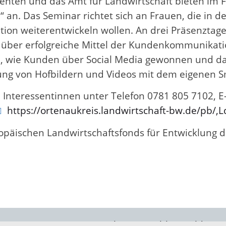
venten und das Amt für Landwirtschaft bieten im
an. Das Seminar richtet sich an Frauen, die in de
ion weiterentwickeln wollen. An drei Präsenztag
n über erfolgreiche Mittel der Kundenkommunik
age, wie Kunden über Social Media gewonnen und
itung von Hofbildern und Videos mit dem eigenen 
Interessentinnen unter Telefon 0781 805 7102, 
https://ortenaukreis.landwirtschaft-bw.de/pb/,L
ropäischen Landwirtschaftsfonds für Entwicklung 
Impressum
Datenschutz
Fehler melden