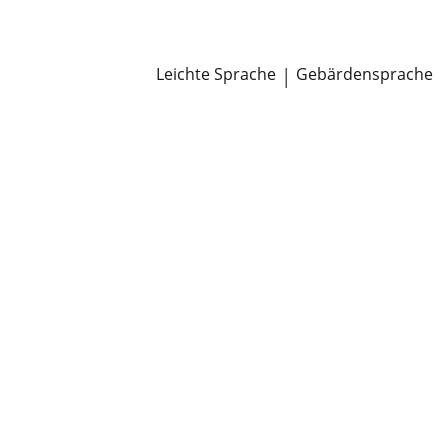
Newsroom
Pressemitteilungen
Öffentliche Zustellungen
Leichte Sprache
|
Gebärdensprache