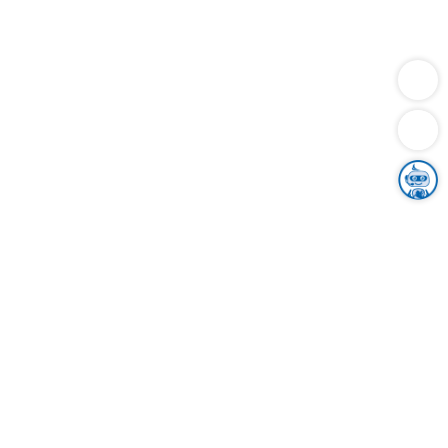
Dienstleistungen
Bauen
Lebensunterhalt & Soziales
Verkehr
Familie
Migration & Integration
Sicherheit & Ordnung
Wirtschaft
Gesundheit
Umwelt
Unsere Ämter
Landkreis & Verwaltung
Der Ortenaukreis
Gesundheit, Sicherheit & Soziales
Bildung
Zuwanderung
Ländlicher Raum
Klimaschutz
Tourismus
Bekanntmachungen
Gleichstellung von Frauen und Männern
Grenzüberschreitende Zusammenarbeit
Kreistag
Kreistagsinformationssystem
Kreisrecht
Kreistagswahl
Karriere
Stellenangebote
Eventkalender
Ausbildung
Studium
Praktikum
Freiwilligendienst
Unser Leitbild