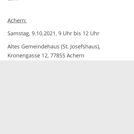
Achern:
Samstag, 9.10.2021, 9 Uhr bis 12 Uhr
Altes Gemeindehaus (St. Josefshaus),
Kronengasse 12, 77855 Achern
Gutach
Sonntag, 10.10.2021, 11 Uhr bis 15 Uhr
Schwarzwälder Freilichtmuseum
Vogtsbauernhof, Wählerbrücke 1, 77793
Gutach