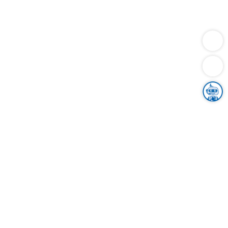
Dienstleistungen
Bauen
Lebensunterhalt & Soziales
Verkehr
Familie
Migration & Integration
Sicherheit & Ordnung
Wirtschaft
Gesundheit
Umwelt
Unsere Ämter
Landkreis & Verwaltung
Der Ortenaukreis
Gesundheit, Sicherheit & Soziales
Bildung
Zuwanderung
Ländlicher Raum
Klimaschutz
Tourismus
Bekanntmachungen
Gleichstellung von Frauen und Männern
Grenzüberschreitende Zusammenarbeit
Kreistag
Kreistagsinformationssystem
Kreisrecht
Kreistagswahl
Karriere
Stellenangebote
Eventkalender
Ausbildung
Studium
Praktikum
Freiwilligendienst
Unser Leitbild